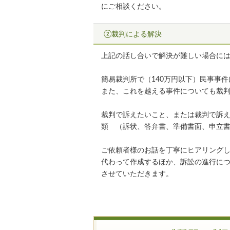
にご相談ください。
②裁判による解決
上記の話し合いで解決が難しい場合に
簡易裁判所で（140万円以下）民事事
また、これを越える事件についても裁
裁判で訴えたいこと、または裁判で訴
類 （訴状、答弁書、準備書面、申立書
ご依頼者様のお話を丁寧にヒアリング
代わって作成するほか、訴訟の進行に
させていただきます。