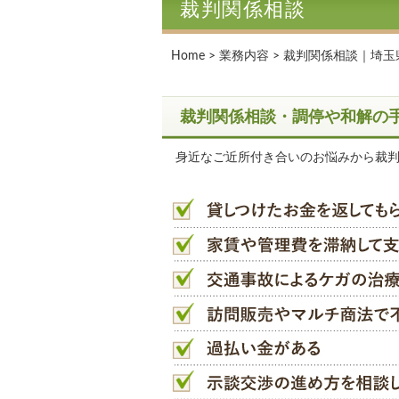
裁判関係相談
Home
>
業務内容
> 裁判関係相談｜埼
裁判関係相談・調停や和解の
身近なご近所付き合いのお悩みから裁